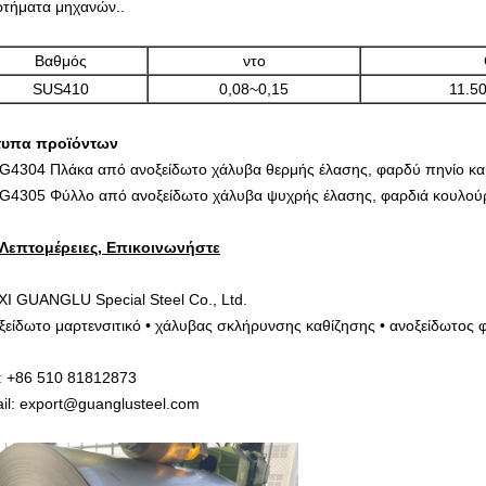
ρτήματα μηχανών..
Βαθμός
ντο
SUS410
0,08~0,15
11.5
τυπα προϊόντων
 G4304 Πλάκα από ανοξείδωτο χάλυβα θερμής έλασης, φαρδύ πηνίο κα
 G4305 Φύλλο από ανοξείδωτο χάλυβα ψυχρής έλασης, φαρδιά κουλούρα
 Λεπτομέρειες, Επικοινωνήστε
I GUANGLU Special Steel Co., Ltd.
ξείδωτο μαρτενσιτικό • χάλυβας σκλήρυνσης καθίζησης • ανοξείδωτος 
: +86 510 81812873
il: export@guanglusteel.com