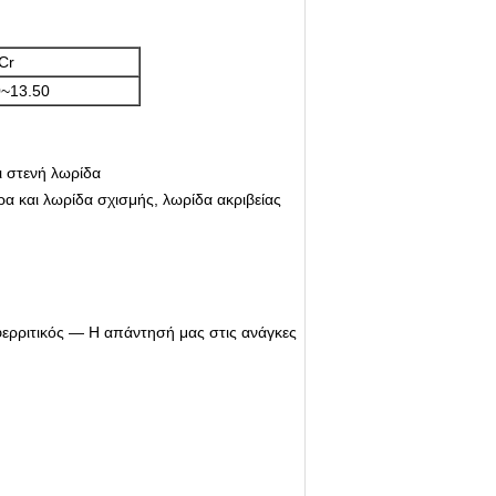
Cr
0~13.50
ι στενή λωρίδα
 και λωρίδα σχισμής, λωρίδα ακριβείας
φερριτικός — Η απάντησή μας στις ανάγκες