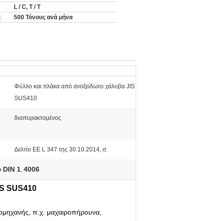
L / C, T / T
:
500 Τόνους ανά μήνα
Φύλλο και πλάκα από ανοξείδωτο χάλυβα JIS
SUS410
διαπυρακτομένος
Δελτίο ΕΕ L 347 της 30.10.2014, σ.
 DIN 1
4006
,
IS SUS410
ιομηχανής, π.χ. μαχαιροπήρουνα,