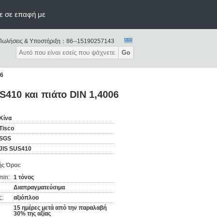
ε σε επαφή με
Πωλήσεις & Υποστήριξη：
86--15190257143
Go
06
410 και πιάτο DIN 1,4006
Κίνα
Tisco
SGS
JIS SUS410
ς Όροι:
min:
1 τόνος
Διαπραγματεύσιμα
ς:
αξιόπλοο
15 ημέρες μετά από την παραλαβή
30% της αξίας