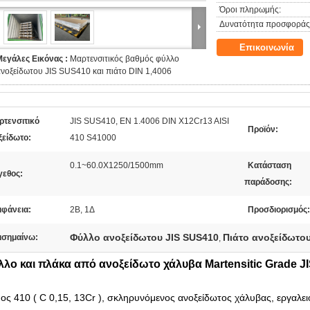
Όροι πληρωμής:
Δυνατότητα προσφοράς
Επικοινωνία
Μεγάλες Εικόνας :
Μαρτενσιτικός βαθμός φύλλο
νοξείδωτου JIS SUS410 και πιάτο DIN 1,4006
ρτενσιτικό
JIS SUS410, EN 1.4006 DIN X12Cr13 AISI
Προϊόν:
ξείδωτο:
410 S41000
0.1~60.0X1250/1500mm
Κατάσταση
γεθος:
παράδοσης:
ιφάνεια:
2Β, 1Δ
Προσδιορισμός:
Φύλλο ανοξείδωτου JIS SUS410
Πιάτο ανοξείδωτου
ισημαίνω:
,
λο και πλάκα από ανοξείδωτο χάλυβα Martensitic Grade J
ος 410 ( C 0,15, 13Cr ), σκληρυνόμενος ανοξείδωτος χάλυβας, εργαλε