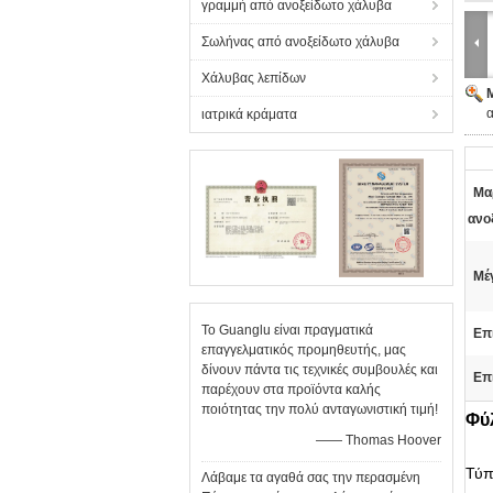
γραμμή από ανοξείδωτο χάλυβα
Σωλήνας από ανοξείδωτο χάλυβα
Χάλυβας λεπίδων
α
ιατρικά κράματα
Μα
ανο
Μέ
Το Guanglu είναι πραγματικά
Επ
επαγγελματικός προμηθευτής, μας
δίνουν πάντα τις τεχνικές συμβουλές και
Επ
παρέχουν στα προϊόντα καλής
ποιότητας την πολύ ανταγωνιστική τιμή!
Φύλ
—— Thomas Hoover
Τύπ
Λάβαμε τα αγαθά σας την περασμένη