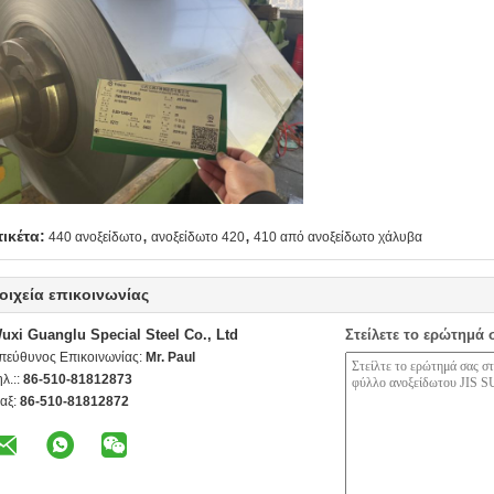
,
,
τικέτα:
440 ανοξείδωτο
ανοξείδωτο 420
410 από ανοξείδωτο χάλυβα
οιχεία επικοινωνίας
uxi Guanglu Special Steel Co., Ltd
Στείλετε το ερώτημά 
πεύθυνος Επικοινωνίας:
Mr. Paul
ηλ.::
86-510-81812873
αξ:
86-510-81812872