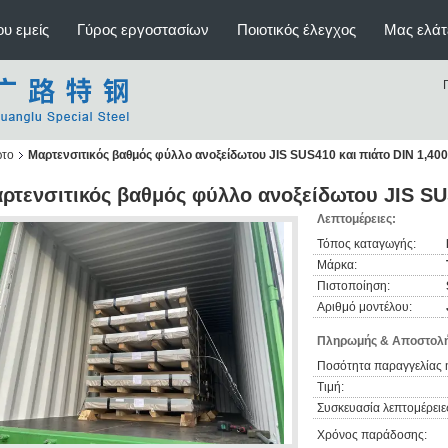
υ εμείς
Γύρος εργοστασίων
Ποιοτικός έλεγχος
Μας ελάτ
ωτο
Μαρτενσιτικός βαθμός φύλλο ανοξείδωτου JIS SUS410 και πιάτο DIN 1,40
ρτενσιτικός βαθμός φύλλο ανοξείδωτου JIS SUS
Λεπτομέρειες:
Τόπος καταγωγής:
Μάρκα:
Πιστοποίηση:
Αριθμό μοντέλου:
Πληρωμής & Αποστολή
Ποσότητα παραγγελίας 
Τιμή:
Συσκευασία λεπτομέρειε
Χρόνος παράδοσης: