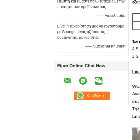
Πέμπτη και είμαστε πολύ ευτυχείς με την
εξα
ποιότητα των προϊόντων σας.
—— Λιονέλ Lobo
Είναι η ευχαρίστησή μας να εργαστούμε
με Guanglu, ένας αξιόπιστος
συνεργάτης. Ευχαριστίες.
Έν
—— Sutthichai Khumrat
JIS
JIS
Είμαι Online Chat Now
Για
WUX
Ανο
σας
Τηλ
Ema