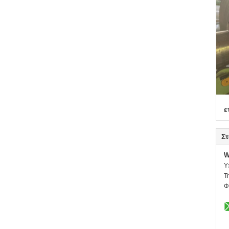
ε
Στ
W
Υ
Τ
Φ