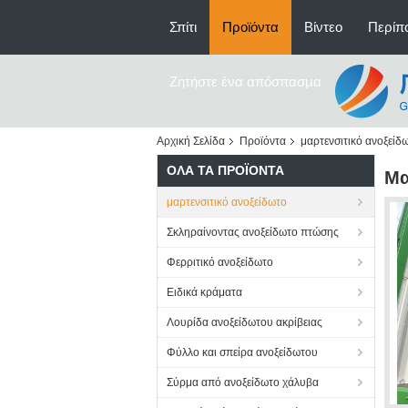
Σπίτι
Προϊόντα
Βίντεο
Περίπο
Ζητήστε ένα απόσπασμα
Αρχική Σελίδα
Προϊόντα
μαρτενσιτικό ανοξείδ
ΌΛΑ ΤΑ ΠΡΟΪΌΝΤΑ
Μα
μαρτενσιτικό ανοξείδωτο
Σκληραίνοντας ανοξείδωτο πτώσης
Φερριτικό ανοξείδωτο
Ειδικά κράματα
Λουρίδα ανοξείδωτου ακρίβειας
Φύλλο και σπείρα ανοξείδωτου
Σύρμα από ανοξείδωτο χάλυβα