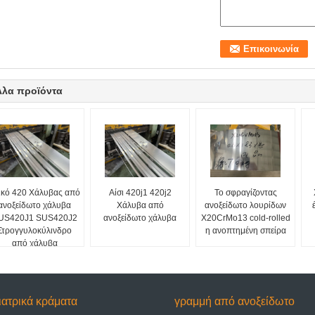
λλα προϊόντα
ικό 420 Χάλυβας από
Αίσι 420j1 420j2
Το σφραγίζοντας
ανοξείδωτο χάλυβα
Χάλυβα από
ανοξείδωτο λουρίδων
US420J1 SUS420J2
ανοξείδωτο χάλυβα
X20CrMo13 cold-rolled
Στρογγυλοκύλινδρο
η ανοπτημένη σπείρα
από χάλυβα
ιατρικά κράματα
γραμμή από ανοξείδωτο