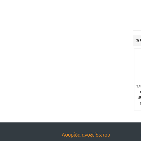
Ά
Υλ
S
Λουρίδα ανοξείδωτου