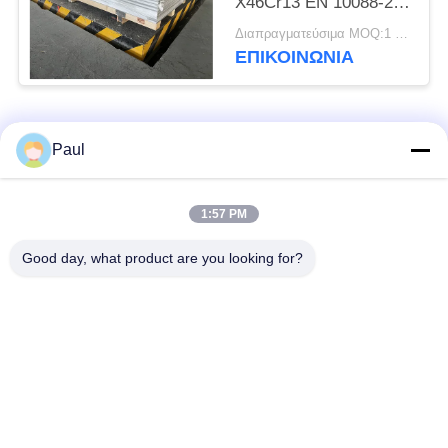
X46Cr13 EN 10088-2
1.4034 Υλικό
Διαπραγματεύσιμα MOQ:1 τόνος
ΕΠΙΚΟΙΝΩΝΊΑ
Λαϊκή κατηγορία
Όλα
Paul
μαρτενσιτικό
Σκληραίνοντας
1:57 PM
ανοξείδωτο
ανοξείδωτο πτώσης
Good day, what product are you looking for?
Φερριτικό
Ειδικά κράματα
ανοξείδωτο
Λουρίδα ανοξείδωτου
Φύλλο και σπείρα
ακρίβειας
ανοξείδωτου