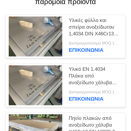
παρόμοια προϊόντα
SITEMAP
PRIVACY
Υλικές φύλλο και
σπείρα ανοξείδωτου
POLICY
1,4034 DIN X46Cr13
EN
Διαπραγματεύσιμα MOQ:1 τόνος
ΕΠΙΚΟΙΝΩΝΊΑ
Υλικό EN 1.4034
Πλάκα από
ανοξείδωτο χάλυβα
DIN X46Cr13
Διαπραγματεύσιμα MOQ:1 τόνος
ΕΠΙΚΟΙΝΩΝΊΑ
Πηνίο πλακών από
ανοξείδωτο χάλυβα