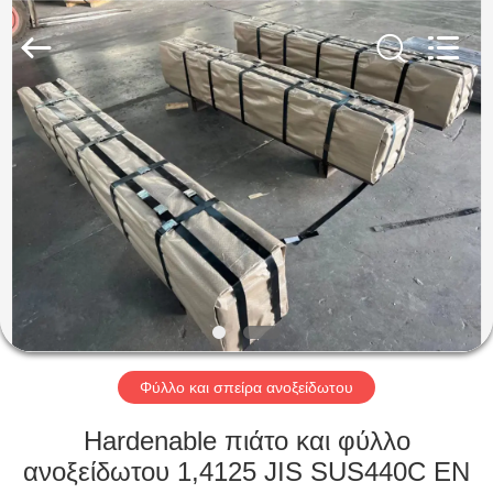
Guanglu
Special
Steel
Co.,
Ltd.
All
Rights
Reserved.
ΣΠΊΤΙ
ΠΡΟΪΌΝΤΑ
ΒΊΝΤΕΟ
ΠΕΡΊΠΟΥ
ΕΜΕΊΣ
Φύλλο και σπείρα ανοξείδωτου
ΓΎΡΟΣ
Hardenable πιάτο και φύλλο
ΕΡΓΟΣΤΑΣΊΩΝ
ανοξείδωτου 1,4125 JIS SUS440C EN