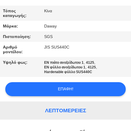
ΠΟΙΟΤΙΚΌΣ
Τόπος
Κίνα
καταγωγής:
ΈΛΕΓΧΟΣ
Μάρκα:
Daway
Πιστοποίηση:
SGS
ΜΑΣ
ΕΛΆΤΕ
Αριθμό
JIS SUS440C
μοντέλου:
ΣΕ
Υψηλό φως:
,
,
EN πιάτο ανοξείδωτου 1
4125
ΕΠΑΦΉ
,
,
EN φύλλο ανοξείδωτου 1
4125
Hardenable φύλλο SUS440C
ΜΕ
ΕΠΑΦΉ!
ΖΗΤΉΣΤΕ
ΈΝΑ
ΛΕΠΤΟΜΈΡΕΙΕΣ
ΑΠΌΣΠΑΣΜΑ