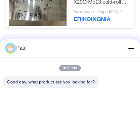
X20CrMo13 cold-rolled
η ανοπτημένη σπείρα
Διαπραγματεύσιμα MOQ:1 τόνος
ΕΠΙΚΟΙΝΩΝΊΑ
Λαϊκή κατηγορία
Όλα
Paul
μαρτενσιτικό
Σκληραίνοντας
9:30 PM
ανοξείδωτο
ανοξείδωτο πτώσης
Good day, what product are you looking for?
Φερριτικό
Ειδικά κράματα
ανοξείδωτο
Λουρίδα ανοξείδωτου
Φύλλο και σπείρα
ακρίβειας
ανοξείδωτου