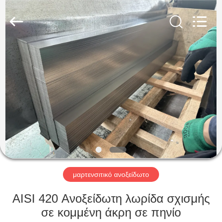
Guanglu
Special
Steel
Co.,
Ltd.
All
Rights
Reserved.
ΣΠΊΤΙ
ΠΡΟΪΌΝΤΑ
ΒΊΝΤΕΟ
ΠΕΡΊΠΟΥ
ΕΜΕΊΣ
μαρτενσιτικό ανοξείδωτο
ΓΎΡΟΣ
AISI 420 Ανοξείδωτη λωρίδα σχισμής
ΕΡΓΟΣΤΑΣΊΩΝ
σε κομμένη άκρη σε πηνίο