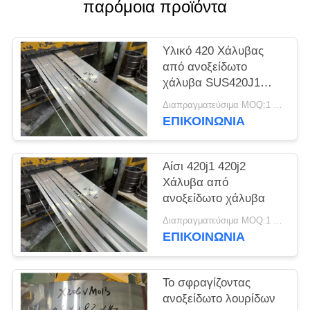
SITEMAP
παρόμοια προϊόντα
PRIVACY
Υλικό 420 Χάλυβας
από ανοξείδωτο
POLICY
χάλυβα SUS420J1
SUS420J2
Διαπραγματεύσιμα MOQ:1 τόνος
Στρογγυλοκύλινδρο
ΕΠΙΚΟΙΝΩΝΊΑ
από χάλυβα
Αίσι 420j1 420j2
Χάλυβα από
ανοξείδωτο χάλυβα
Διαπραγματεύσιμα MOQ:1 τόνος
ΕΠΙΚΟΙΝΩΝΊΑ
Το σφραγίζοντας
ανοξείδωτο λουρίδων