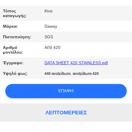
ΠΟΙΟΤΙΚΌΣ
Τόπος
Κίνα
καταγωγής:
ΈΛΕΓΧΟΣ
Μάρκα:
Daway
Πιστοποίηση:
SGS
ΜΑΣ
ΕΛΆΤΕ
Αριθμό
AISI 420
μοντέλου:
ΣΕ
Έγγραφο:
DATA SHEET 420 STAINLESS.pdf
ΕΠΑΦΉ
Υψηλό φως:
,
440 ανοξείδωτο
ανοξείδωτο 420
ΜΕ
ΕΠΑΦΉ!
ΖΗΤΉΣΤΕ
ΈΝΑ
ΛΕΠΤΟΜΈΡΕΙΕΣ
ΑΠΌΣΠΑΣΜΑ