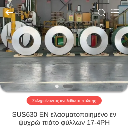
Guanglu
Special
Steel
Co.,
Ltd.
All
Rights
Reserved.
ΣΠΊΤΙ
ΠΡΟΪΌΝΤΑ
ΒΊΝΤΕΟ
ΠΕΡΊΠΟΥ
ΕΜΕΊΣ
Σκληραίνοντας ανοξείδωτο πτώσης
ΓΎΡΟΣ
SUS630 EN ελασματοποιημένο εν
ΕΡΓΟΣΤΑΣΊΩΝ
ψυχρώ πιάτο φύλλων 17-4PH