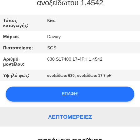
ανοξείδωτου 1,4542
ΠΟΙΟΤΙΚΌΣ
ΈΛΕΓΧΟΣ
Τόπος
Κίνα
καταγωγής:
Μάρκα:
Daway
ΜΑΣ
Πιστοποίηση:
SGS
ΕΛΆΤΕ
Αριθμό
630 S17400 17-4PH 1,4542
ΣΕ
μοντέλου:
ΕΠΑΦΉ
Υψηλό φως:
,
ανοξείδωτο 630
ανοξείδωτο 17 7 pH
ΜΕ
ΕΠΑΦΉ!
ΖΗΤΉΣΤΕ
ΈΝΑ
ΛΕΠΤΟΜΈΡΕΙΕΣ
ΑΠΌΣΠΑΣΜΑ