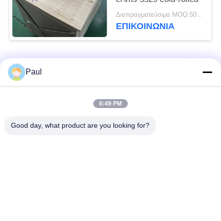
Διαπραγματεύσιμα MOQ:500 ΚΛ
ΕΠΙΚΟΙΝΩΝΊΑ
Λαϊκή κατηγορία
Όλα
Paul
μαρτενσιτικό
Σκληραίνοντας
6:49 PM
ανοξείδωτο
ανοξείδωτο πτώσης
Good day, what product are you looking for?
Φερριτικό
Ειδικά κράματα
ανοξείδωτο
Λουρίδα ανοξείδωτου
Φύλλο και σπείρα
ακρίβειας
ανοξείδωτου