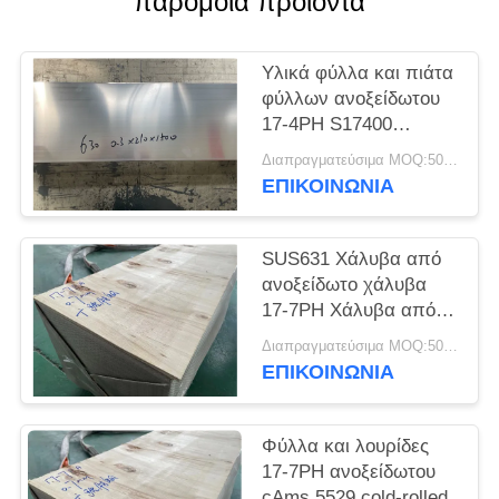
παρόμοια προϊόντα
SITEMAP
Υλικά φύλλα και πιάτα
PRIVACY
φύλλων ανοξείδωτου
POLICY
17-4PH S17400
SUS630
Διαπραγματεύσιμα MOQ:500 κλ
ΕΠΙΚΟΙΝΩΝΊΑ
SUS631 Χάλυβα από
ανοξείδωτο χάλυβα
17-7PH Χάλυβα από
ανοξείδωτο χάλυβα
Διαπραγματεύσιμα MOQ:500 κλ
ΕΠΙΚΟΙΝΩΝΊΑ
Φύλλα και λουρίδες
17-7PH ανοξείδωτου
cAms 5529 cold-rolled