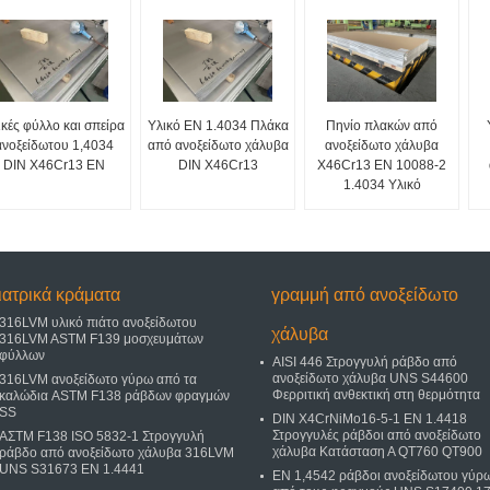
ικές φύλλο και σπείρα
Υλικό EN 1.4034 Πλάκα
Πηνίο πλακών από
ανοξείδωτου 1,4034
από ανοξείδωτο χάλυβα
ανοξείδωτο χάλυβα
DIN X46Cr13 EN
DIN X46Cr13
X46Cr13 EN 10088-2
1.4034 Υλικό
ιατρικά κράματα
γραμμή από ανοξείδωτο
316LVM υλικό πιάτο ανοξείδωτου
χάλυβα
316LVM ASTM F139 μοσχευμάτων
φύλλων
AISI 446 Στρογγυλή ράβδο από
ανοξείδωτο χάλυβα UNS S44600
316LVM ανοξείδωτο γύρω από τα
Φερριτική ανθεκτική στη θερμότητα
καλώδια ASTM F138 ράβδων φραγμών
SS
DIN X4CrNiMo16-5-1 EN 1.4418
Στρογγυλές ράβδοι από ανοξείδωτο
ΑΣTM F138 ISO 5832-1 Στρογγυλή
χάλυβα Κατάσταση Α QT760 QT900
ράβδο από ανοξείδωτο χάλυβα 316LVM
UNS S31673 EN 1.4441
EN 1,4542 ράβδοι ανοξείδωτου γύρ