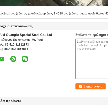
,
,
τικέτα:
ανοξείδωτος χάλυβας λουρίδων
1.4028 ανοξείδωτο
πιάτο ανοξείδωτου 4
οιχεία επικοινωνίας
uxi Guanglu Special Steel Co., Ltd
Στείλετε το ερώτημά 
πεύθυνος Επικοινωνίας:
Mr. Paul
ηλ.::
86-510-81812873
αξ:
86-510-81812872
λλα προϊόντα