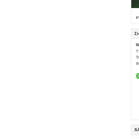
ε
Στ
W
Υ
Τ
Φ
Ά