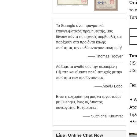
Ότα
το 
Τυπ
Το Guanglu είναι πραγματικά
επαγγελματικός προμηθευτής, μας
δίνουν πάντα τις τεχνικές συμβουλές και
παρέχουν στα προϊόντα καλής
ποιότητας την πολύ ανταγωνιστική τιμή!
Τύπ
—— Thomas Hoover
JIS
Λάβαμε τα αγαθά σας την περασμένη
JIS
Πέμπτη και είμαστε πολύ ευτυχείς με την
ποιότητα των προϊόντων σας.
Για
—— Λιονέλ Lobo
Είναι η ευχαρίστησή μας να εργαστούμε
Η W
με Guanglu, ένας αξιόπιστος
Ατσ
συνεργάτης. Ευχαριστίες.
Τηλ
—— Sutthichai Khumrat
Ηλε
Είμαι Online Chat Now