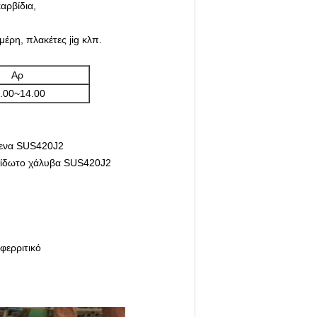
καρβίδια,
μέρη, πλακέτες jig κλπ.
Αρ
.00~14.00
μενα SUS420J2
ξείδωτο χάλυβα SUS420J2
φερριτικό