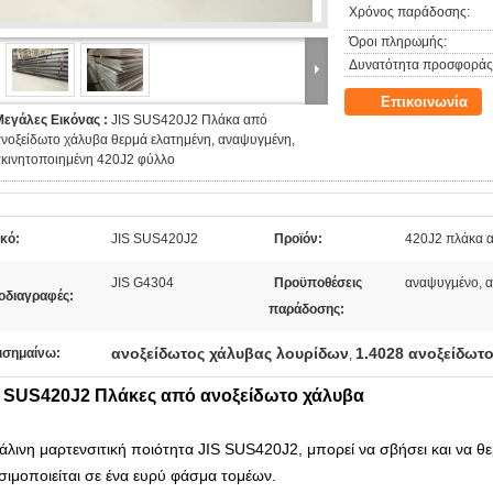
Χρόνος παράδοσης:
Όροι πληρωμής:
Δυνατότητα προσφοράς
Επικοινωνία
Μεγάλες Εικόνας :
JIS SUS420J2 Πλάκα από
νοξείδωτο χάλυβα θερμά ελατημένη, αναψυγμένη,
ακινητοποιημένη 420J2 φύλλο
κό:
JIS SUS420J2
Προϊόν:
420J2 πλάκα α
JIS G4304
Προϋποθέσεις
αναψυγμένο, α
οδιαγραφές:
παράδοσης:
ανοξείδωτος χάλυβας λουρίδων
1.4028 ανοξείδωτ
ισημαίνω:
,
S SUS420J2 Πλάκες από ανοξείδωτο χάλυβα
άλινη μαρτενσιτική ποιότητα JIS SUS420J2, μπορεί να σβήσει και να θ
σιμοποιείται σε ένα ευρύ φάσμα τομέων.