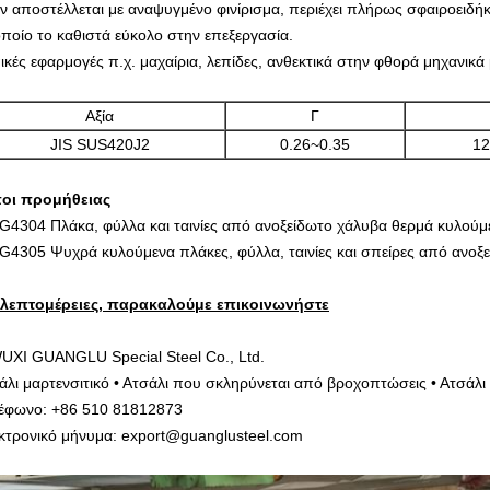
ν αποστέλλεται με αναψυγμένο φινίρισμα, περιέχει πλήρως σφαιροειδή
οποίο το καθιστά εύκολο στην επεξεργασία.
ικές εφαρμογές π.χ. μαχαίρια, λεπίδες, ανθεκτικά στην φθορά μηχανικά 
Αξία
Γ
JIS SUS420J2
0.26~0.35
12
οι προμήθειας
 G4304 Πλάκα, φύλλα και ταινίες από ανοξείδωτο χάλυβα θερμά κυλού
 G4305 Ψυχρά κυλούμενα πλάκες, φύλλα, ταινίες και σπείρες από ανο
 λεπτομέρειες, παρακαλούμε επικοινωνήστε
UXI GUANGLU Special Steel Co., Ltd.
άλι μαρτενσιτικό • Ατσάλι που σκληρύνεται από βροχοπτώσεις • Ατσάλι 
έφωνο: +86 510 81812873
κτρονικό μήνυμα: export@guanglusteel.com