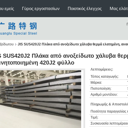
υ εμείς
Γύρος εργοστασίων
Ποιοτικός έλεγχος
Μας ελάτ
οξείδωτου
JIS SUS420J2 Πλάκα από ανοξείδωτο χάλυβα θερμά ελατημένη, ανα
S SUS420J2 Πλάκα από ανοξείδωτο χάλυβα θερ
ινητοποιημένη 420J2 φύλλο
Λεπτομέρειες:
Τόπος καταγωγής:
Μάρκα:
Πιστοποίηση:
Αριθμό μοντέλου:
Πληρωμής & Αποστολή
Ποσότητα παραγγελίας 
Τιμή:
Συσκευασία λεπτομέρειε