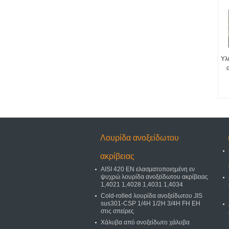
Υλ
Λουρίδα ανοξείδωτου
ακρίβειας
AISI 420 EN ελασματοποιημένη εν
ψυχρώ λουρίδα ανοξείδωτου ακρίβειας
1,4021 1,4028 1,4031 1,4034
Cold-rolled λουρίδα ανοξείδωτου JIS
sus301-CSP 1/4H 1/2H 3/4H FH EH
στις σπείρες
Χάλυβα από ανοξείδωτο χάλυβα