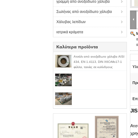
γραμμή από ανοξείδωτο χάλυβα
Σωλήνας από ανοξείδωτο χάλυβα
Χάλυβας λεπίδων
ιατρικά κράματα
α
Καλύτερα προϊόντα
Ατσάλι από ανοξείδωτο χάλυβα AISI
434, EN 1.4113, DIN X6CrMo17-1
Υλι
φύλλα, ταινίες σε κυλίνδρους
Πρ
Επ
JI
Ατσ
χρη