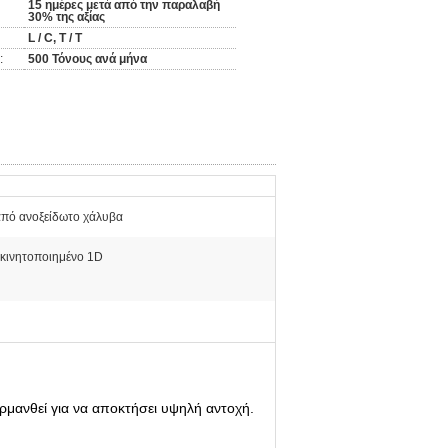
15 ημέρες μετά από την παραλαβή
30% της αξίας
L / C, T / T
:
500 Τόνους ανά μήνα
πό ανοξείδωτο χάλυβα
κινητοποιημένο 1D
ο
ερμανθεί για να αποκτήσει υψηλή αντοχή.