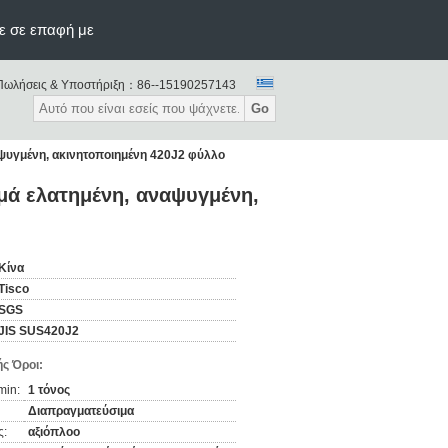
ε σε επαφή με
Πωλήσεις & Υποστήριξη：
86--15190257143
Go
ψυγμένη, ακινητοποιημένη 420J2 φύλλο
μά ελατημένη, αναψυγμένη,
Κίνα
Tisco
SGS
JIS SUS420J2
ς Όροι:
min:
1 τόνος
Διαπραγματεύσιμα
ς:
αξιόπλοο