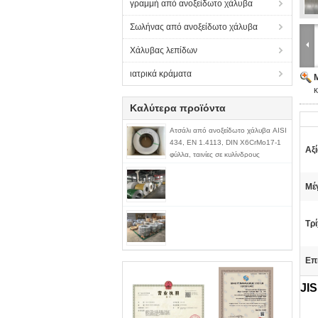
γραμμή από ανοξείδωτο χάλυβα
Σωλήνας από ανοξείδωτο χάλυβα
Χάλυβας λεπίδων
ιατρικά κράματα
κ
Καλύτερα προϊόντα
Ατσάλι από ανοξείδωτο χάλυβα AISI
434, EN 1.4113, DIN X6CrMo17-1
Αξί
φύλλα, ταινίες σε κυλίνδρους
Μέ
Τρ
Επ
JI