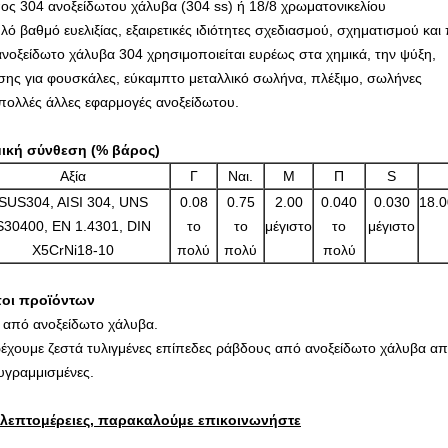
ος 304 ανοξείδωτου χάλυβα (304 ss) ή 18/8 χρωματονικελίου
λό βαθμό ευελιξίας, εξαιρετικές ιδιότητες σχεδιασμού, σχηματισμού και
ανοξείδωτο χάλυβα 304 χρησιμοποιείται ευρέως στα χημικά, την ψύξη,
σης για φουσκάλες, εύκαμπτο μεταλλικό σωλήνα, πλέξιμο, σωλήνες
 πολλές άλλες εφαρμογές ανοξείδωτου.
ική σύνθεση (% βάρος)
Αξία
Γ
Ναι.
Μ
Π
S
SUS304, AISI 304, UNS
0.08
0.75
2.00
0.040
0.030
18.
S30400, EN 1.4301, DIN
το
το
μέγιστο
το
μέγιστο
X5CrNi18-10
πολύ
πολύ
πολύ
οι προϊόντων
 από ανοξείδωτο χάλυβα.
έχουμε ζεστά τυλιγμένες επίπεδες ράβδους από ανοξείδωτο χάλυβα απ
υγραμμισμένες.
 λεπτομέρειες, παρακαλούμε επικοινωνήστε