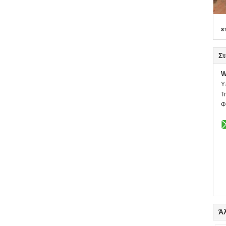
ε
Στ
W
Υ
Τ
Φ
Ά