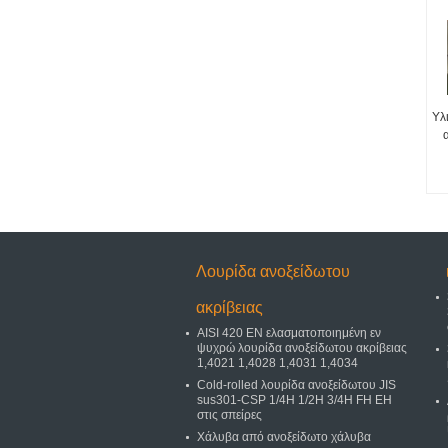
Υλ
Λουρίδα ανοξείδωτου
ακρίβειας
AISI 420 EN ελασματοποιημένη εν
ψυχρώ λουρίδα ανοξείδωτου ακρίβειας
1,4021 1,4028 1,4031 1,4034
Cold-rolled λουρίδα ανοξείδωτου JIS
sus301-CSP 1/4H 1/2H 3/4H FH EH
στις σπείρες
Χάλυβα από ανοξείδωτο χάλυβα