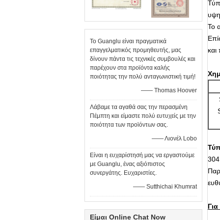
Τύπ
υψη
Το 
Επί
Το Guanglu είναι πραγματικά
και
επαγγελματικός προμηθευτής, μας
δίνουν πάντα τις τεχνικές συμβουλές και
παρέχουν στα προϊόντα καλής
Χημ
ποιότητας την πολύ ανταγωνιστική τιμή!
—— Thomas Hoover
Λάβαμε τα αγαθά σας την περασμένη
Πέμπτη και είμαστε πολύ ευτυχείς με την
ποιότητα των προϊόντων σας.
—— Λιονέλ Lobo
Τύπ
Είναι η ευχαρίστησή μας να εργαστούμε
304
με Guanglu, ένας αξιόπιστος
Παρ
συνεργάτης. Ευχαριστίες.
ευθ
—— Sutthichai Khumrat
Για
Είμαι Online Chat Now