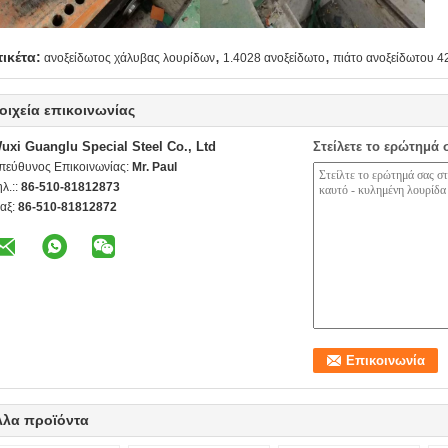
,
,
τικέτα:
ανοξείδωτος χάλυβας λουρίδων
1.4028 ανοξείδωτο
πιάτο ανοξείδωτου 4
οιχεία επικοινωνίας
uxi Guanglu Special Steel Co., Ltd
Στείλετε το ερώτημά 
πεύθυνος Επικοινωνίας:
Mr. Paul
ηλ.::
86-510-81812873
αξ:
86-510-81812872
λλα προϊόντα