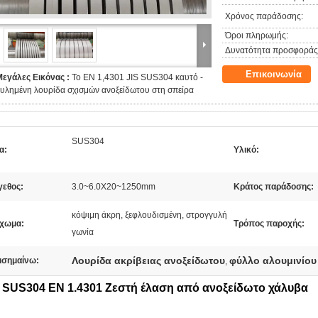
Χρόνος παράδοσης:
Όροι πληρωμής:
Δυνατότητα προσφοράς
Επικοινωνία
Μεγάλες Εικόνας :
Το EN 1,4301 JIS SUS304 καυτό -
υλημένη λουρίδα σχισμών ανοξείδωτου στη σπείρα
SUS304
α:
Υλικό:
γεθος:
3.0~6.0X20~1250mm
Κράτος παράδοσης:
κόψιμη άκρη, ξεφλουδισμένη, στρογγυλή
ίχωμα:
Τρόπος παροχής:
γωνία
Λουρίδα ακρίβειας ανοξείδωτου
φύλλο αλουμινίου
ισημαίνω:
,
S SUS304 EN 1.4301 Ζεστή έλαση από ανοξείδωτο χάλυβα