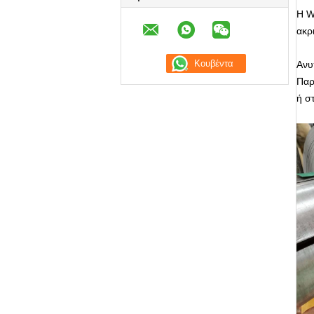
Η W
ακρι
Ανυ
Παρ
ή σ