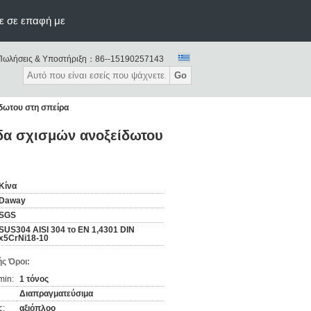
ε σε επαφή με
Πωλήσεις & Υποστήριξη：
86--15190257143
Go
ίδωτου στη σπείρα
ίδα σχισμών ανοξείδωτου
Κίνα
Daway
SGS
SUS304 AISI 304 το EN 1,4301 DIN
x5CrNi18-10
ς Όροι:
min:
1 τόνος
Διαπραγματεύσιμα
ς:
αξιόπλοο