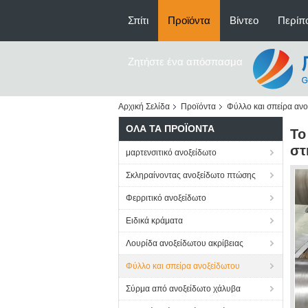
Σπίτι
Προϊόντα
Βίντεο
Περίπο
Ζητήστε ένα απόσπασμα
Αρχική Σελίδα
Προϊόντα
Φύλλο και σπείρα αν
ΌΛΑ ΤΑ ΠΡΟΪΌΝΤΑ
Το
στ
μαρτενσιτικό ανοξείδωτο
Σκληραίνοντας ανοξείδωτο πτώσης
Φερριτικό ανοξείδωτο
Ειδικά κράματα
Λουρίδα ανοξείδωτου ακρίβειας
Φύλλο και σπείρα ανοξείδωτου
Σύρμα από ανοξείδωτο χάλυβα