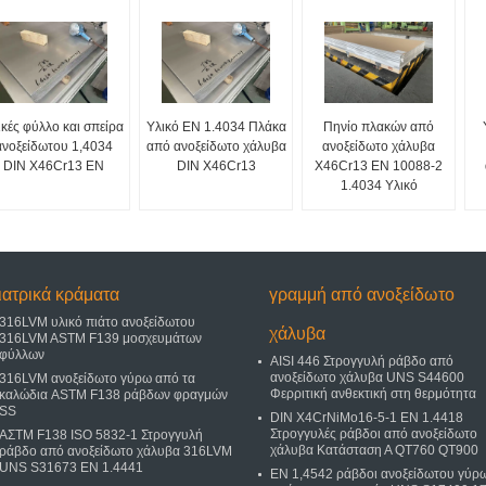
ικές φύλλο και σπείρα
Υλικό EN 1.4034 Πλάκα
Πηνίο πλακών από
ανοξείδωτου 1,4034
από ανοξείδωτο χάλυβα
ανοξείδωτο χάλυβα
DIN X46Cr13 EN
DIN X46Cr13
X46Cr13 EN 10088-2
1.4034 Υλικό
ιατρικά κράματα
γραμμή από ανοξείδωτο
316LVM υλικό πιάτο ανοξείδωτου
χάλυβα
316LVM ASTM F139 μοσχευμάτων
φύλλων
AISI 446 Στρογγυλή ράβδο από
ανοξείδωτο χάλυβα UNS S44600
316LVM ανοξείδωτο γύρω από τα
Φερριτική ανθεκτική στη θερμότητα
καλώδια ASTM F138 ράβδων φραγμών
SS
DIN X4CrNiMo16-5-1 EN 1.4418
Στρογγυλές ράβδοι από ανοξείδωτο
ΑΣTM F138 ISO 5832-1 Στρογγυλή
χάλυβα Κατάσταση Α QT760 QT900
ράβδο από ανοξείδωτο χάλυβα 316LVM
UNS S31673 EN 1.4441
EN 1,4542 ράβδοι ανοξείδωτου γύρ