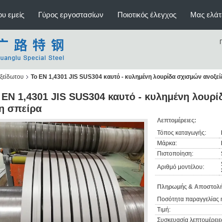
υ εμείς
Γύρος εργοστασίων
Ποιοτικός έλεγχος
Μας ελάτ
οξείδωτου
Το EN 1,4301 JIS SUS304 καυτό - κυλημένη λουρίδα σχισμών ανοξε
 EN 1,4301 JIS SUS304 καυτό - κυλημένη λουρ
η σπείρα
Λεπτομέρειες:
Τόπος καταγωγής:
Μάρκα:
Πιστοποίηση:
Αριθμό μοντέλου:
Πληρωμής & Αποστολή
Ποσότητα παραγγελίας 
Τιμή:
Συσκευασία λεπτομέρειε