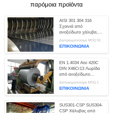
SITEMAP
παρόμοια προϊόντα
PRIVACY
AISI 301 304 316
POLICY
Σχοινιά από
ανοξείδωτο χάλυβα,
λωρίδες ακριβείας,
Διαπραγματεύσιμα MOQ:500 κλ
φύλλα, πλάκες
ΕΠΙΚΟΙΝΩΝΊΑ
EN 1.4034 Aisi 420C
DIN X46Cr13 Λωρίδα
από ανοξείδωτο
χάλυβα ψυχρής
Διαπραγματεύσιμα MOQ:1 τόνος
έλασης σε πηνίο
ΕΠΙΚΟΙΝΩΝΊΑ
SUS301-CSP SUS304-
CSP Χάλυβας από