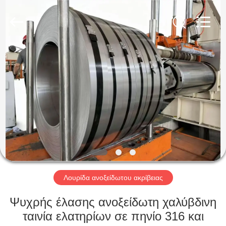
Guanglu
Special
Steel
Co.,
Ltd.
All
Rights
Reserved.
ΣΠΊΤΙ
ΠΡΟΪΌΝΤΑ
ΒΊΝΤΕΟ
ΠΕΡΊΠΟΥ
ΕΜΕΊΣ
Λουρίδα ανοξείδωτου ακρίβειας
ΓΎΡΟΣ
Ψυχρής έλασης ανοξείδωτη χαλύβδινη
ΕΡΓΟΣΤΑΣΊΩΝ
ταινία ελατηρίων σε πηνίο 316 και