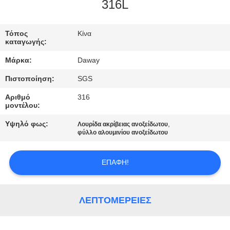
316L
ΠΟΙΟΤΙΚΌΣ
ΈΛΕΓΧΟΣ
Τόπος
Κίνα
καταγωγής:
Μάρκα:
Daway
ΜΑΣ
Πιστοποίηση:
SGS
ΕΛΆΤΕ
Αριθμό
316
ΣΕ
μοντέλου:
ΕΠΑΦΉ
Υψηλό φως:
,
Λουρίδα ακρίβειας ανοξείδωτου
ΜΕ
φύλλο αλουμινίου ανοξείδωτου
ΕΠΑΦΉ!
ΖΗΤΉΣΤΕ
ΈΝΑ
ΑΠΌΣΠΑΣΜΑ
ΛΕΠΤΟΜΈΡΕΙΕΣ