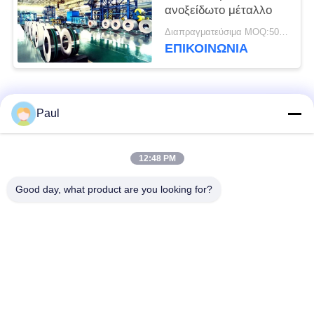
ανοξείδωτο μέταλλο
Διαπραγματεύσιμα MOQ:500 κλ
ΕΠΙΚΟΙΝΩΝΊΑ
Λαϊκή κατηγορία
Όλα
Paul
μαρτενσιτικό
Σκληραίνοντας
12:48 PM
ανοξείδωτο
ανοξείδωτο πτώσης
Good day, what product are you looking for?
Φερριτικό
Ειδικά κράματα
ανοξείδωτο
Λουρίδα ανοξείδωτου
Φύλλο και σπείρα
ακρίβειας
ανοξείδωτου