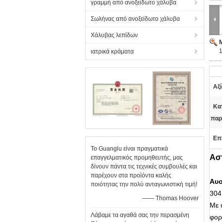
γραμμή από ανοξείδωτο χάλυβα
Σωλήνας από ανοξείδωτο χάλυβα
Χάλυβας λεπίδων
1
ιατρικά κράματα
Αξί
Κα
παρ
Επ
Το Guanglu είναι πραγματικά
Ασ
επαγγελματικός προμηθευτής, μας
δίνουν πάντα τις τεχνικές συμβουλές και
παρέχουν στα προϊόντα καλής
Αυσ
ποιότητας την πολύ ανταγωνιστική τιμή!
304
—— Thomas Hoover
Με 
Λάβαμε τα αγαθά σας την περασμένη
φορ