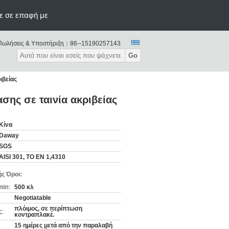
ε σε επαφή με
Πωλήσεις & Υποστήριξη：
86--15190257143
Go
ιβείας
σης σε ταινία ακριβείας
Κίνα
Daway
SGS
AISI 301, ΤΟ EN 1,4310
ς Όροι:
min:
500 κλ
Negotiatable
πλόιμος, σε περίπτωση
ς:
κοντραπλακέ.
15 ημέρες μετά από την παραλαβή