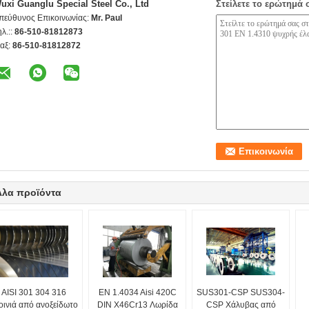
uxi Guanglu Special Steel Co., Ltd
Στείλετε το ερώτημά 
πεύθυνος Επικοινωνίας:
Mr. Paul
ηλ.::
86-510-81812873
αξ:
86-510-81812872
λλα προϊόντα
AISI 301 304 316
EN 1.4034 Aisi 420C
SUS301-CSP SUS304-
οινιά από ανοξείδωτο
DIN X46Cr13 Λωρίδα
CSP Χάλυβας από