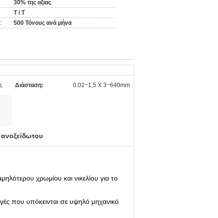
30% της αξίας
T / T
:
500 Τόνους ανά μήνα
ς
Διάσταση:
0,02~1,5 X 3~640mm
 ανοξείδωτου
αμηλότερου χρωμίου και νικελίου για το
ογές που υπόκεινται σε υψηλό μηχανικό