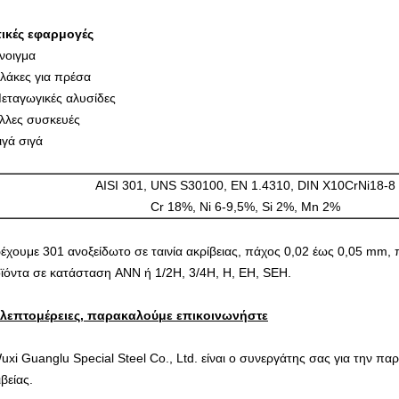
ικές εφαρμογές
νοιγμα
λάκες για πρέσα
εταγωγικές αλυσίδες
λλες συσκευές
ιγά σιγά
ΑISI 301, UNS S30100, EN 1.4310, DIN X10CrNi18-8
Cr 18%, Ni 6-9,5%, Si 2%, Mn 2%
έχουμε 301 ανοξείδωτο σε ταινία ακρίβειας, πάχος 0,02 έως 0,05 mm,
ϊόντα σε κατάσταση ANN ή 1/2H, 3/4H, H, EH, SEH.
 λεπτομέρειες, παρακαλούμε επικοινωνήστε
uxi Guanglu Special Steel Co., Ltd. είναι ο συνεργάτης σας για την π
βείας.