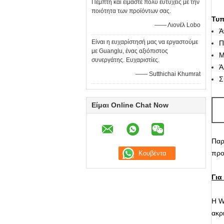
Πέμπτη και είμαστε πολύ ευτυχείς με την
ποιότητα των προϊόντων σας.
Τυπ
—— Λιονέλ Lobo
Ά
Είναι η ευχαρίστησή μας να εργαστούμε
Π
με Guanglu, ένας αξιόπιστος
Μ
συνεργάτης. Ευχαριστίες.
Ά
—— Sutthichai Khumrat
Σ
Είμαι Online Chat Now
Παρ
προ
Για
Η W
ακρι