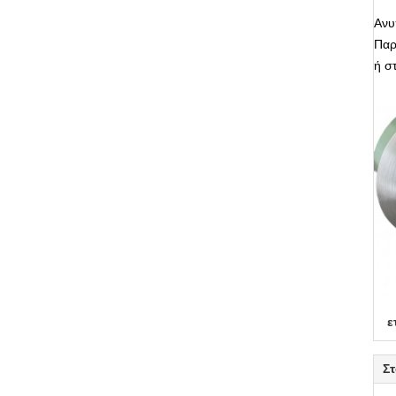
Ανυ
Παρ
ή σ
ε
Στ