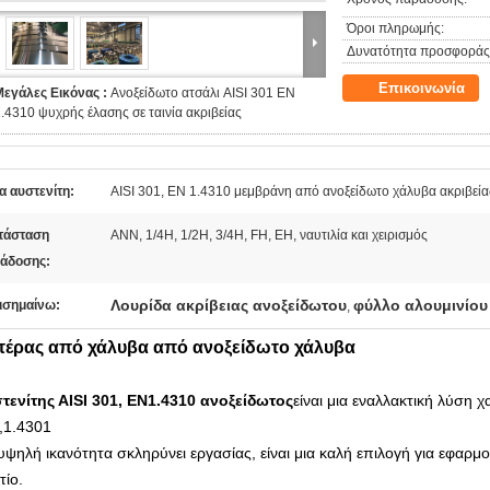
Όροι πληρωμής:
Δυνατότητα προσφοράς
Επικοινωνία
Μεγάλες Εικόνας :
Ανοξείδωτο ατσάλι AISI 301 EN
.4310 ψυχρής έλασης σε ταινία ακριβείας
α αυστενίτη:
AISI 301, EN 1.4310 μεμβράνη από ανοξείδωτο χάλυβα ακριβεία
τάσταση
ANN, 1/4H, 1/2H, 3/4H, FH, EH, ναυτιλία και χειρισμός
άδοσης:
Λουρίδα ακρίβειας ανοξείδωτου
φύλλο αλουμινίου
ισημαίνω:
,
τέρας από χάλυβα από ανοξείδωτο χάλυβα
τενίτης ΑISI 301, EN1.4310 ανοξείδωτος
είναι μια εναλλακτική λύση χ
,1.4301
υψηλή ικανότητα σκληρύνει εργασίας, είναι μια καλή επιλογή για εφαρμ
τίο.