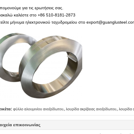
πομονούμε για τις ερωτήσεις σας.
ακαλώ καλέστε στο +86 510-8181-2873
τείλτε μήνυμα ηλεκτρονικού ταχυδρομείου στο export@guanglusteel.c
,
,
τικέτα:
φύλλο αλουμινίου ανοξείδωτου
λουρίδα ακρίβειας ανοξείδωτου
λουρίδα 
οιχεία επικοινωνίας