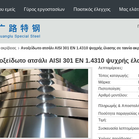
υ εμείς
Γύρος εργοστασίων
Ποιοτικός έλεγχος
Μας ελάτ
ακρίβειας
Ανοξείδωτο ατσάλι AISI 301 EN 1.4310 ψυχρής έλασης σε ταινία ακρ
οξείδωτο ατσάλι AISI 301 EN 1.4310 ψυχρής έλα
Λεπτομέρειες:
Τόπος καταγωγής:
Μάρκα:
Πιστοποίηση:
Αριθμό μοντέλου:
Πληρωμής & Αποστολή
Ποσότητα παραγγελίας 
Τιμή:
Συσκευασία λεπτομέρειε
Χρόνος παράδοσης: