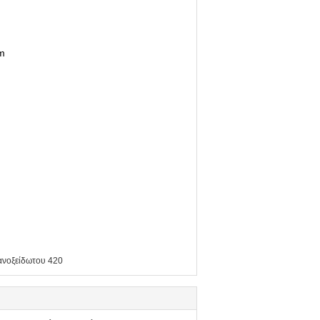
om
ανοξείδωτου 420