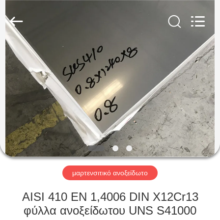
Guanglu
Special
Steel
Co.,
Ltd.
All
Rights
Reserved.
ΣΠΊΤΙ
ΠΡΟΪΌΝΤΑ
ΒΊΝΤΕΟ
ΠΕΡΊΠΟΥ
ΕΜΕΊΣ
μαρτενσιτικό ανοξείδωτο
ΓΎΡΟΣ
AISI 410 EN 1,4006 DIN X12Cr13
ΕΡΓΟΣΤΑΣΊΩΝ
φύλλα ανοξείδωτου UNS S41000