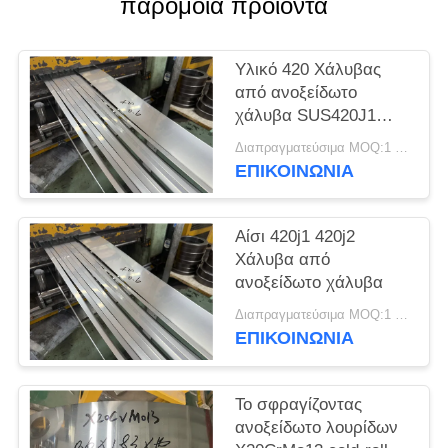
παρόμοια προϊόντα
SITEMAP
PRIVACY
Υλικό 420 Χάλυβας
από ανοξείδωτο
POLICY
χάλυβα SUS420J1
SUS420J2
Διαπραγματεύσιμα MOQ:1 τόνος
Στρογγυλοκύλινδρο
ΕΠΙΚΟΙΝΩΝΊΑ
από χάλυβα
Αίσι 420j1 420j2
Χάλυβα από
ανοξείδωτο χάλυβα
Διαπραγματεύσιμα MOQ:1 τόνος
ΕΠΙΚΟΙΝΩΝΊΑ
Το σφραγίζοντας
ανοξείδωτο λουρίδων