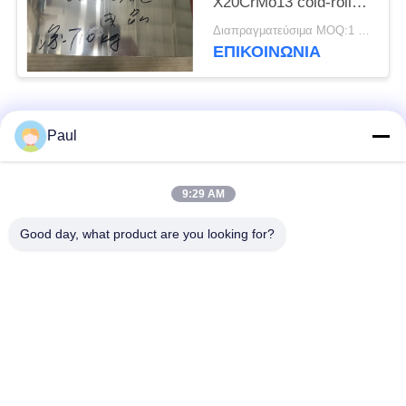
X20CrMo13 cold-rolled
η ανοπτημένη σπείρα
Διαπραγματεύσιμα MOQ:1 τόνος
ΕΠΙΚΟΙΝΩΝΊΑ
Λαϊκή κατηγορία
Όλα
Paul
μαρτενσιτικό
Σκληραίνοντας
9:29 AM
ανοξείδωτο
ανοξείδωτο πτώσης
Good day, what product are you looking for?
Φερριτικό
Ειδικά κράματα
ανοξείδωτο
Λουρίδα ανοξείδωτου
Φύλλο και σπείρα
ακρίβειας
ανοξείδωτου