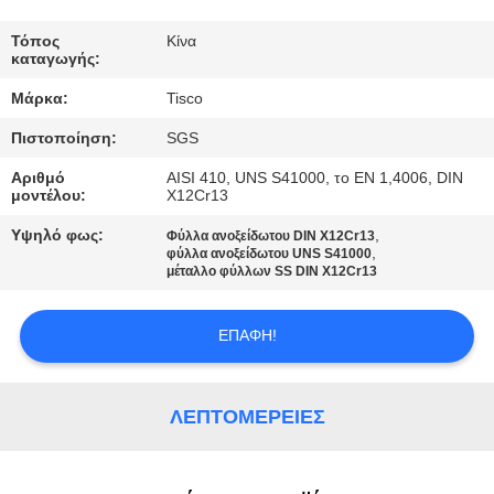
ΠΟΙΟΤΙΚΌΣ
Τόπος
Κίνα
καταγωγής:
ΈΛΕΓΧΟΣ
Μάρκα:
Tisco
Πιστοποίηση:
SGS
ΜΑΣ
ΕΛΆΤΕ
Αριθμό
AISI 410, UNS S41000, το EN 1,4006, DIN
μοντέλου:
X12Cr13
ΣΕ
Υψηλό φως:
,
Φύλλα ανοξείδωτου DIN X12Cr13
ΕΠΑΦΉ
,
φύλλα ανοξείδωτου UNS S41000
μέταλλο φύλλων SS DIN X12Cr13
ΜΕ
ΕΠΑΦΉ!
ΖΗΤΉΣΤΕ
ΈΝΑ
ΛΕΠΤΟΜΈΡΕΙΕΣ
ΑΠΌΣΠΑΣΜΑ