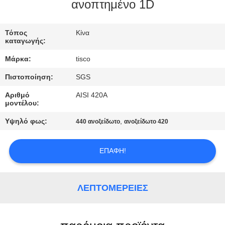
ανοπτημένο 1D
ΠΟΙΟΤΙΚΌΣ
ΈΛΕΓΧΟΣ
Τόπος
Κίνα
καταγωγής:
Μάρκα:
tisco
ΜΑΣ
Πιστοποίηση:
SGS
ΕΛΆΤΕ
Αριθμό
AISI 420A
ΣΕ
μοντέλου:
ΕΠΑΦΉ
Υψηλό φως:
,
440 ανοξείδωτο
ανοξείδωτο 420
ΜΕ
ΕΠΑΦΉ!
ΖΗΤΉΣΤΕ
ΈΝΑ
ΛΕΠΤΟΜΈΡΕΙΕΣ
ΑΠΌΣΠΑΣΜΑ