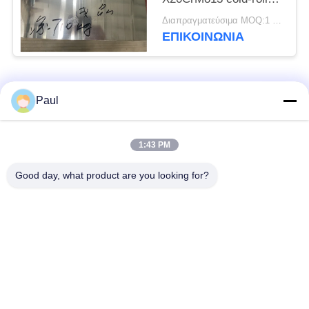
η ανοπτημένη σπείρα
Διαπραγματεύσιμα MOQ:1 τόνος
ΕΠΙΚΟΙΝΩΝΊΑ
Λαϊκή κατηγορία
Όλα
Paul
μαρτενσιτικό
Σκληραίνοντας
1:43 PM
ανοξείδωτο
ανοξείδωτο πτώσης
Good day, what product are you looking for?
Φερριτικό
Ειδικά κράματα
ανοξείδωτο
Λουρίδα ανοξείδωτου
Φύλλο και σπείρα
ακρίβειας
ανοξείδωτου