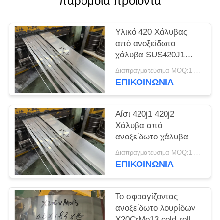
παρόμοια προϊόντα
SITEMAP
Υλικό 420 Χάλυβας
PRIVACY
από ανοξείδωτο
POLICY
χάλυβα SUS420J1
SUS420J2
Διαπραγματεύσιμα MOQ:1 τόνος
Στρογγυλοκύλινδρο
ΕΠΙΚΟΙΝΩΝΊΑ
από χάλυβα
Αίσι 420j1 420j2
Χάλυβα από
ανοξείδωτο χάλυβα
Διαπραγματεύσιμα MOQ:1 τόνος
ΕΠΙΚΟΙΝΩΝΊΑ
Το σφραγίζοντας
ανοξείδωτο λουρίδων
X20CrMo13 cold-rolled