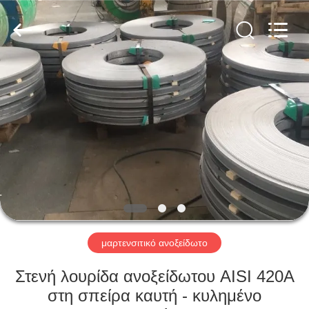
Guanglu
Special
Steel
Co.,
Ltd.
All
Rights
Reserved.
ΣΠΊΤΙ
ΠΡΟΪΌΝΤΑ
ΒΊΝΤΕΟ
ΠΕΡΊΠΟΥ
ΕΜΕΊΣ
μαρτενσιτικό ανοξείδωτο
ΓΎΡΟΣ
Στενή λουρίδα ανοξείδωτου AISI 420A
ΕΡΓΟΣΤΑΣΊΩΝ
στη σπείρα καυτή - κυλημένο