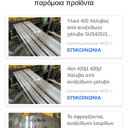
SITEMAP
παρόμοια προϊόντα
PRIVACY
Υλικό 420 Χάλυβας
από ανοξείδωτο
POLICY
χάλυβα SUS420J1
SUS420J2
Διαπραγματεύσιμα MOQ:1 τόνος
Στρογγυλοκύλινδρο
ΕΠΙΚΟΙΝΩΝΊΑ
από χάλυβα
Αίσι 420j1 420j2
Χάλυβα από
ανοξείδωτο χάλυβα
Διαπραγματεύσιμα MOQ:1 τόνος
ΕΠΙΚΟΙΝΩΝΊΑ
Το σφραγίζοντας
ανοξείδωτο λουρίδων