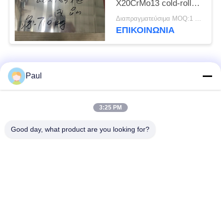
X20CrMo13 cold-rolled
η ανοπτημένη σπείρα
Διαπραγματεύσιμα MOQ:1 τόνος
ΕΠΙΚΟΙΝΩΝΊΑ
Λαϊκή κατηγορία
Όλα
Paul
μαρτενσιτικό
Σκληραίνοντας
3:25 PM
ανοξείδωτο
ανοξείδωτο πτώσης
Good day, what product are you looking for?
Φερριτικό
Ειδικά κράματα
ανοξείδωτο
Λουρίδα ανοξείδωτου
Φύλλο και σπείρα
ακρίβειας
ανοξείδωτου