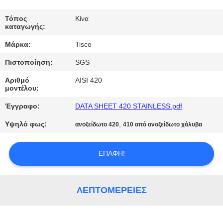
ΠΟΙΟΤΙΚΌΣ
Τόπος
Κίνα
καταγωγής:
ΈΛΕΓΧΟΣ
Μάρκα:
Tisco
Πιστοποίηση:
SGS
ΜΑΣ
ΕΛΆΤΕ
Αριθμό
AISI 420
μοντέλου:
ΣΕ
Έγγραφο:
DATA SHEET 420 STAINLESS.pdf
ΕΠΑΦΉ
Υψηλό φως:
,
ανοξείδωτο 420
410 από ανοξείδωτο χάλυβα
ΜΕ
ΕΠΑΦΉ!
ΖΗΤΉΣΤΕ
ΈΝΑ
ΛΕΠΤΟΜΈΡΕΙΕΣ
ΑΠΌΣΠΑΣΜΑ