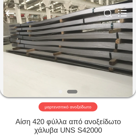
Guanglu
Special
Steel
Co.,
Ltd.
All
Rights
Reserved.
ΣΠΊΤΙ
ΠΡΟΪΌΝΤΑ
ΒΊΝΤΕΟ
ΠΕΡΊΠΟΥ
ΕΜΕΊΣ
μαρτενσιτικό ανοξείδωτο
ΓΎΡΟΣ
Αίση 420 φύλλα από ανοξείδωτο
ΕΡΓΟΣΤΑΣΊΩΝ
χάλυβα UNS S42000