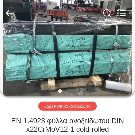
Guanglu
Special
Steel
Co.,
Ltd.
All
Rights
Reserved.
ΣΠΊΤΙ
ΠΡΟΪΌΝΤΑ
ΒΊΝΤΕΟ
ΠΕΡΊΠΟΥ
ΕΜΕΊΣ
μαρτενσιτικό ανοξείδωτο
ΓΎΡΟΣ
EN 1,4923 φύλλα ανοξείδωτου DIN
ΕΡΓΟΣΤΑΣΊΩΝ
x22CrMoV12-1 cold-rolled