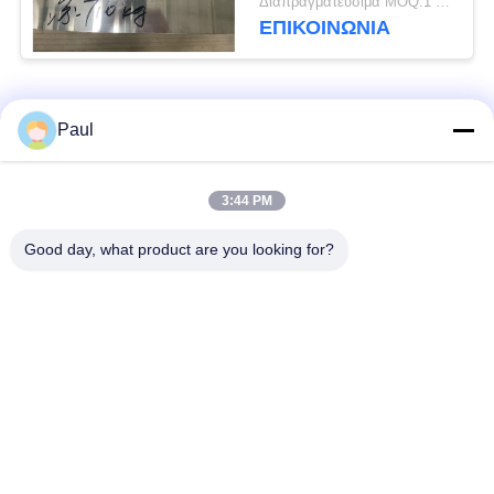
Διαπραγματεύσιμα MOQ:1 τόνος
ΕΠΙΚΟΙΝΩΝΊΑ
Λαϊκή κατηγορία
Όλα
Paul
μαρτενσιτικό
Σκληραίνοντας
3:44 PM
ανοξείδωτο
ανοξείδωτο πτώσης
Good day, what product are you looking for?
Φερριτικό
Ειδικά κράματα
ανοξείδωτο
Λουρίδα ανοξείδωτου
Φύλλο και σπείρα
ακρίβειας
ανοξείδωτου
Σύρμα από
γραμμή από
ανοξείδωτο χάλυβα
ανοξείδωτο χάλυβα