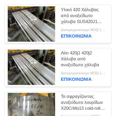
SITEMAP
Υλικό 420 Χάλυβας
από ανοξείδωτο
PRIVACY
χάλυβα SUS420J1
POLICY
SUS420J2
Διαπραγματεύσιμα MOQ:1 τόνος
Στρογγυλοκύλινδρο
ΕΠΙΚΟΙΝΩΝΊΑ
από χάλυβα
Αίσι 420j1 420j2
Χάλυβα από
ανοξείδωτο χάλυβα
Διαπραγματεύσιμα MOQ:1 τόνος
ΕΠΙΚΟΙΝΩΝΊΑ
Το σφραγίζοντας
ανοξείδωτο λουρίδων
X20CrMo13 cold-rolled
η ανοπτημένη σπείρα