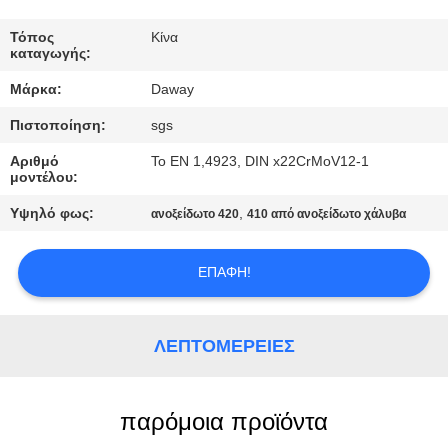
ΠΟΙΟΤΙΚΌΣ
Τόπος
Κίνα
καταγωγής:
ΈΛΕΓΧΟΣ
Μάρκα:
Daway
Πιστοποίηση:
sgs
ΜΑΣ
ΕΛΆΤΕ
Αριθμό
Το EN 1,4923, DIN x22CrMoV12-1
μοντέλου:
ΣΕ
Υψηλό φως:
,
ανοξείδωτο 420
410 από ανοξείδωτο χάλυβα
ΕΠΑΦΉ
ΜΕ
ΕΠΑΦΉ!
ΖΗΤΉΣΤΕ
ΛΕΠΤΟΜΈΡΕΙΕΣ
ΈΝΑ
ΑΠΌΣΠΑΣΜΑ
παρόμοια προϊόντα