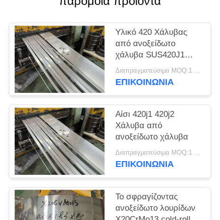
παρόμοια προϊόντα
SITEMAP
Υλικό 420 Χάλυβας
PRIVACY
από ανοξείδωτο
POLICY
χάλυβα SUS420J1
SUS420J2
Διαπραγματεύσιμα MOQ:1 τόνος
Στρογγυλοκύλινδρο
ΕΠΙΚΟΙΝΩΝΊΑ
από χάλυβα
Αίσι 420j1 420j2
Χάλυβα από
ανοξείδωτο χάλυβα
Διαπραγματεύσιμα MOQ:1 τόνος
ΕΠΙΚΟΙΝΩΝΊΑ
Το σφραγίζοντας
ανοξείδωτο λουρίδων
X20CrMo13 cold-rolled