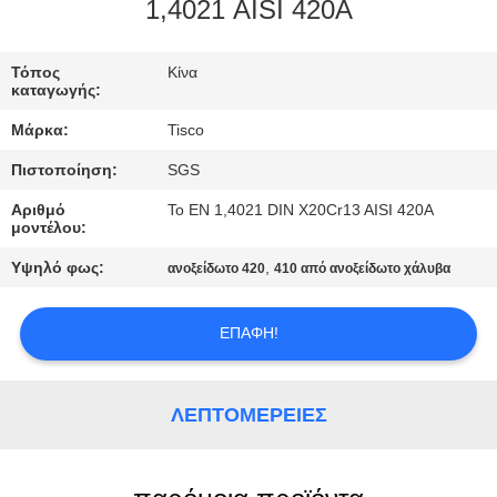
1,4021 AISI 420A
ΠΟΙΟΤΙΚΌΣ
ΈΛΕΓΧΟΣ
Τόπος
Κίνα
καταγωγής:
Μάρκα:
Tisco
ΜΑΣ
Πιστοποίηση:
SGS
ΕΛΆΤΕ
Αριθμό
Το EN 1,4021 DIN X20Cr13 AISI 420A
ΣΕ
μοντέλου:
ΕΠΑΦΉ
Υψηλό φως:
,
ανοξείδωτο 420
410 από ανοξείδωτο χάλυβα
ΜΕ
ΕΠΑΦΉ!
ΖΗΤΉΣΤΕ
ΈΝΑ
ΛΕΠΤΟΜΈΡΕΙΕΣ
ΑΠΌΣΠΑΣΜΑ