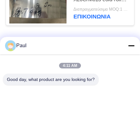
η ανοπτημένη σπείρα
Διαπραγματεύσιμα MOQ:1 τόνος
ΕΠΙΚΟΙΝΩΝΊΑ
Λαϊκή κατηγορία
Όλα
Paul
μαρτενσιτικό
Σκληραίνοντας
4:11 AM
ανοξείδωτο
ανοξείδωτο πτώσης
Good day, what product are you looking for?
Φερριτικό
Ειδικά κράματα
ανοξείδωτο
Λουρίδα ανοξείδωτου
Φύλλο και σπείρα
ακρίβειας
ανοξείδωτου