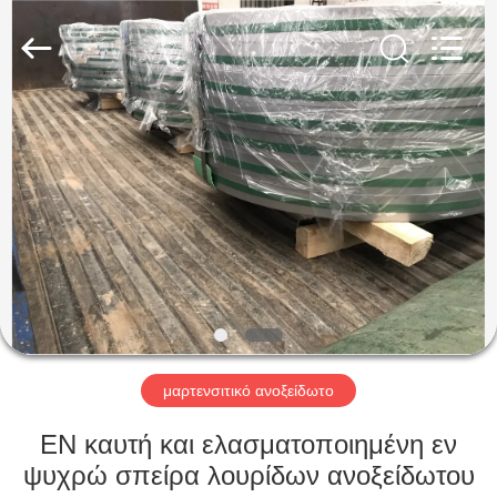
Guanglu
Special
Steel
Co.,
Ltd.
All
Rights
Reserved.
ΣΠΊΤΙ
ΠΡΟΪΌΝΤΑ
ΒΊΝΤΕΟ
ΠΕΡΊΠΟΥ
ΕΜΕΊΣ
μαρτενσιτικό ανοξείδωτο
ΓΎΡΟΣ
EN καυτή και ελασματοποιημένη εν
ΕΡΓΟΣΤΑΣΊΩΝ
ψυχρώ σπείρα λουρίδων ανοξείδωτου