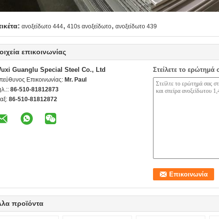
,
,
τικέτα:
ανοξείδωτο 444
410s ανοξείδωτο
ανοξείδωτο 439
οιχεία επικοινωνίας
uxi Guanglu Special Steel Co., Ltd
Στείλετε το ερώτημά 
πεύθυνος Επικοινωνίας:
Mr. Paul
ηλ.::
86-510-81812873
αξ:
86-510-81812872
λλα προϊόντα