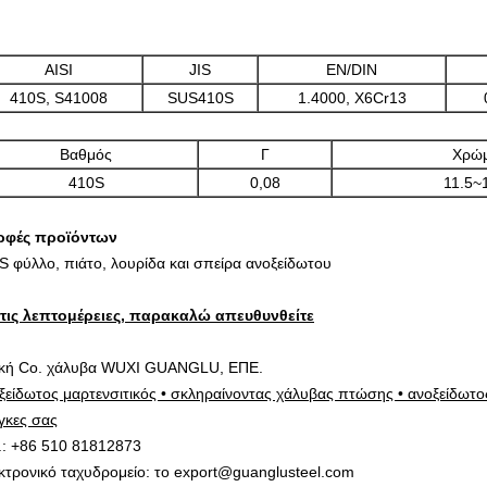
AISI
JIS
EN/DIN
410S, S41008
SUS410S
1.4000, X6Cr13
Βαθμός
Γ
Χρώμ
410S
0,08
11.5~
φές προϊόντων
S φύλλο, πιάτο, λουρίδα και σπείρα ανοξείδωτου
 τις λεπτομέρειες, παρακαλώ απευθυνθείτε
ική Co. χάλυβα WUXI GUANGLU, ΕΠΕ.
ξείδωτος μαρτενσιτικός • σκληραίνοντας χάλυβας πτώσης • ανοξείδωτο
γκες σας
.: +86 510 81812873
κτρονικό ταχυδρομείο: το export@guanglusteel.com