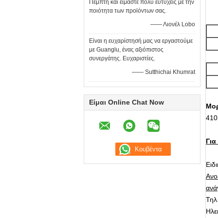
Πέμπτη και είμαστε πολύ ευτυχείς με την
ποιότητα των προϊόντων σας.
—— Λιονέλ Lobo
Είναι η ευχαρίστησή μας να εργαστούμε
με Guanglu, ένας αξιόπιστος
συνεργάτης. Ευχαριστίες.
—— Sutthichai Khumrat
Είμαι Online Chat Now
Μορ
410
Για
Ειδ
Ανο
ανά
Τηλ
Ηλε