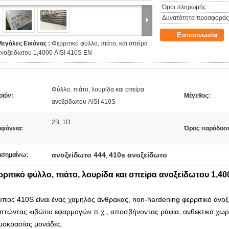
Όροι πληρωμής:
Δυνατότητα προσφοράς
Επικοινωνία
Μεγάλες Εικόνας :
Φερριτικό φύλλο, πιάτο, και σπείρα
νοξείδωτου 1,4000 AISI 410S EN
Φύλλο, πιάτο, λουρίδα και σπείρα
οϊόν:
Μέγεθος:
ανοξείδωτου AISI 410S
2B, 1D
ιφάνεια:
Όρος παράδοσ
ανοξείδωτο 444
410s ανοξείδωτο
ισημαίνω:
,
ριτικό φύλλο, πιάτο, λουρίδα και σπείρα ανοξείδωτου 1,40
ύπος 410S είναι ένας χαμηλός άνθρακας, non-hardening φερριτικό ανοξ
πτώντας κιβώτιο εφαρμογών π.χ., αποσβήνοντας ράφια, ανθεκτικά
χωρί
μοκρασίας μονάδες.