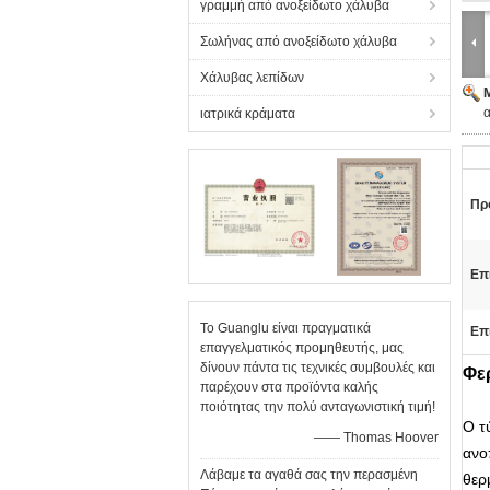
γραμμή από ανοξείδωτο χάλυβα
Σωλήνας από ανοξείδωτο χάλυβα
Χάλυβας λεπίδων
α
ιατρικά κράματα
Πρ
Επ
Το Guanglu είναι πραγματικά
Επ
επαγγελματικός προμηθευτής, μας
δίνουν πάντα τις τεχνικές συμβουλές και
Φερ
παρέχουν στα προϊόντα καλής
ποιότητας την πολύ ανταγωνιστική τιμή!
Ο τ
—— Thomas Hoover
ανο
Λάβαμε τα αγαθά σας την περασμένη
θερ