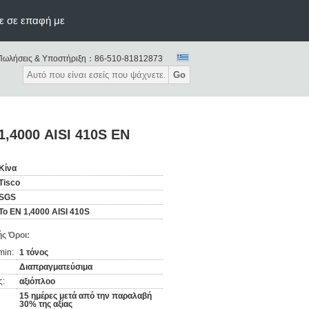
ε σε επαφή με
Πωλήσεις & Υποστήριξη：
86-510-81812873
Go
1,4000 AISI 410S EN
Κίνα
Tisco
SGS
Το EN 1,4000 AISI 410S
ς Όροι:
min:
1 τόνος
Διαπραγματεύσιμα
ς:
αξιόπλοο
15 ημέρες μετά από την παραλαβή
30% της αξίας