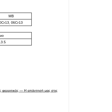
ΜΒ
0Cr13, 06Cr13
ιο
13.5
ς φερριτικός — Η απάντησή μας στις