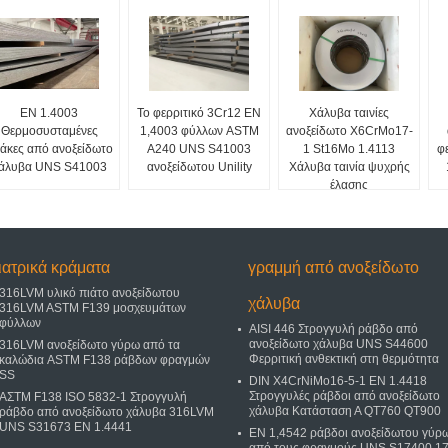
EN 1.4003
Το φερριτικό 3Cr12 EN
Χάλυβα ταινίες
Θερμοσυσταμένες
1,4003 φύλλων ASTM
ανοξείδωτο X6CrMo17-
άκες από ανοξείδωτο
A240 UNS S41003
1 St16Mo 1.4113
φ
άλυβα UNS S41003
ανοξείδωτου Unility
Χάλυβα ταινία ψυχρής
έλασης
ιατρικά κράματα
γραμμή από ανοξείδωτο
316LVM υλικό πιάτο ανοξείδωτου
χάλυβα
316LVM ASTM F139 μοσχευμάτων
φύλλων
AISI 446 Στρογγυλή ράβδο από
ανοξείδωτο χάλυβα UNS S44600
316LVM ανοξείδωτο γύρω από τα
Φερριτική ανθεκτική στη θερμότητα
καλώδια ASTM F138 ράβδων φραγμών
SS
DIN X4CrNiMo16-5-1 EN 1.4418
Στρογγυλές ράβδοι από ανοξείδωτο
ΑΣTM F138 ISO 5832-1 Στρογγυλή
χάλυβα Κατάσταση Α QT760 QT900
ράβδο από ανοξείδωτο χάλυβα 316LVM
UNS S31673 EN 1.4441
EN 1,4542 ράβδοι ανοξείδωτου γύρ