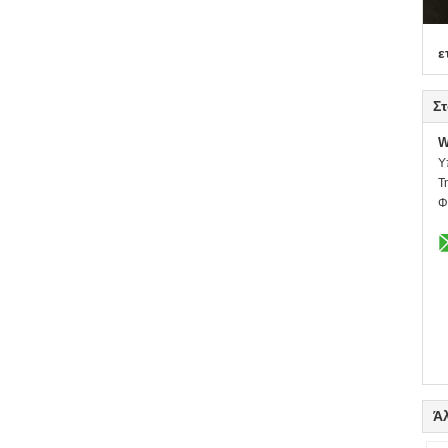
ε
Στ
W
Υ
Τ
Φ
Ά