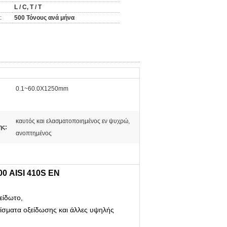
L / C, T / T
:
500 Τόνους ανά μήνα
0.1~60.0X1250mm
καυτός και ελασματοποιημένος εν ψυχρώ,
ης:
ανοπτημένος
00 AISI 410S EN
είδωτο,
σματα οξείδωσης και άλλες υψηλής