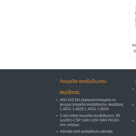
πλ
χ
Λουρίδα ανοξείδωτου
ακρίβειας
AISI 420 EN ελασματοποιημένη εν
ψυχρώ λουρίδα ανοξείδωτου ακρίβειας
1,4021 1,4028 1,4031 1,4034
Cold-rolled λουρίδα ανοξείδωτου JIS
sus301-CSP 1/4H 1/2H 3/4H FH EH
στις σπείρες
Χάλυβα από ανοξείδωτο χάλυβα