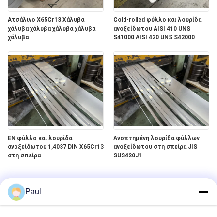
Ατσάλινο X65Cr13 Χάλυβα
Cold-rolled φύλλο και λουρίδα
χάλυβα χάλυβα χάλυβα χάλυβα
ανοξείδωτου AISI 410 UNS
χάλυβα
S41000 AISI 420 UNS S42000
EN φύλλο και λουρίδα
Ανοπτημένη λουρίδα φύλλων
ανοξείδωτου 1,4037 DIN X65Cr13
ανοξείδωτου στη σπείρα JIS
στη σπείρα
SUS420J1
Paul