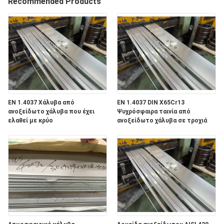
Recommended Products
ΠΟΙΟΤΙΚΌΣ
ΈΛΕΓΧΟΣ
ΜΑΣ
ΕΛΆΤΕ
ΣΕ
EN 1.4037 Χάλυβα από
EN 1.4037 DIN X65Cr13
ανοξείδωτο χάλυβα που έχει
Ψυχρόσφαιρα ταινία από
ΕΠΑΦΉ
ελαθεί με κρύο
ανοξείδωτο χάλυβα σε τροχιά
ΜΕ
ΖΗΤΉΣΤΕ
ΈΝΑ
ΑΠΌΣΠΑΣΜΑ