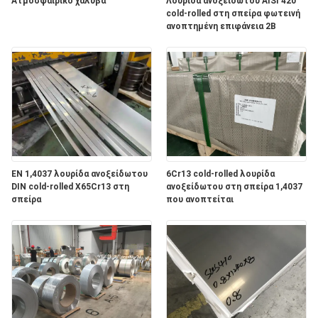
SITEMAP
Ατμοσφαιρικό χάλυβα
Λουρίδα ανοξείδωτου AISI 420
cold-rolled στη σπείρα φωτεινή
ανοπτημένη επιφάνεια 2B
PRIVACY
POLICY
EN 1,4037 λουρίδα ανοξείδωτου
6Cr13 cold-rolled λουρίδα
DIN cold-rolled X65Cr13 στη
ανοξείδωτου στη σπείρα 1,4037
σπείρα
που ανοπτείται