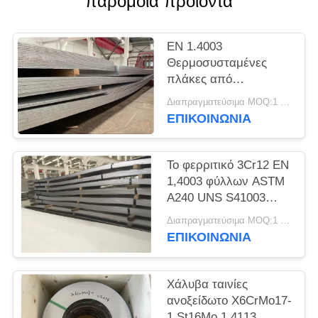
παρόμοια προϊόντα
SITEMAP
EN 1.4003
PRIVACY
Θερμοσυσταμένες
POLICY
πλάκες από
ανοξείδωτο χάλυβα
Διαπραγματεύσιμα MOQ:1 τόνος
UNS S41003
ΕΠΙΚΟΙΝΩΝΊΑ
Το φερριτικό 3Cr12 EN
1,4003 φύλλων ASTM
A240 UNS S41003
ανοξείδωτου Unility
Διαπραγματεύσιμα MOQ:1 τόνος
ΕΠΙΚΟΙΝΩΝΊΑ
Χάλυβα ταινίες
ανοξείδωτο X6CrMo17-
1 St16Mo 1.4113