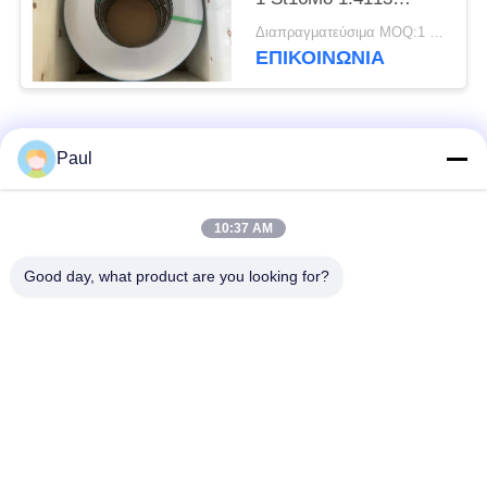
Χάλυβα ταινία ψυχρής
Διαπραγματεύσιμα MOQ:1 τόνος
έλασης
ΕΠΙΚΟΙΝΩΝΊΑ
Λαϊκή κατηγορία
Όλα
Paul
μαρτενσιτικό
Σκληραίνοντας
10:37 AM
ανοξείδωτο
ανοξείδωτο πτώσης
Good day, what product are you looking for?
Φερριτικό
Ειδικά κράματα
ανοξείδωτο
Λουρίδα ανοξείδωτου
Φύλλο και σπείρα
ακρίβειας
ανοξείδωτου