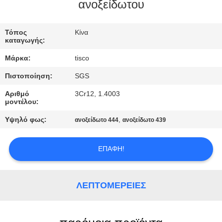
ανοξείδωτου
ΠΟΙΟΤΙΚΌΣ
ΈΛΕΓΧΟΣ
Τόπος
Κίνα
καταγωγής:
Μάρκα:
tisco
ΜΑΣ
Πιστοποίηση:
SGS
ΕΛΆΤΕ
Αριθμό
3Cr12, 1.4003
ΣΕ
μοντέλου:
ΕΠΑΦΉ
Υψηλό φως:
,
ανοξείδωτο 444
ανοξείδωτο 439
ΜΕ
ΕΠΑΦΉ!
ΖΗΤΉΣΤΕ
ΈΝΑ
ΛΕΠΤΟΜΈΡΕΙΕΣ
ΑΠΌΣΠΑΣΜΑ