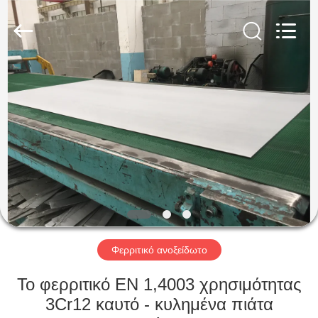
Guanglu
Special
Steel
Co.,
Ltd.
All
Rights
Reserved.
ΣΠΊΤΙ
ΠΡΟΪΌΝΤΑ
ΒΊΝΤΕΟ
ΠΕΡΊΠΟΥ
ΕΜΕΊΣ
Φερριτικό ανοξείδωτο
ΓΎΡΟΣ
Το φερριτικό EN 1,4003 χρησιμότητας
ΕΡΓΟΣΤΑΣΊΩΝ
3Cr12 καυτό - κυλημένα πιάτα